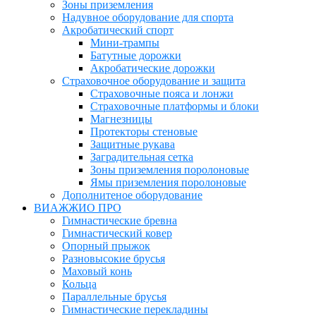
Зоны приземления
Надувное оборудование для спорта
Акробатический спорт
Мини-трампы
Батутные дорожки
Акробатические дорожки
Страховочное оборудование и защита
Страховочные пояса и лонжи
Страховочные платформы и блоки
Магнезницы
Протекторы стеновые
Защитные рукава
Заградительная сетка
Зоны приземления поролоновые
Ямы приземления поролоновые
Дополнитеное оборудование
ВИАЖЖИО ПРО
Гимнастические бревна
Гимнастический ковер
Опорный прыжок
Разновысокие брусья
Маховый конь
Кольца
Параллельные брусья
Гимнастические перекладины