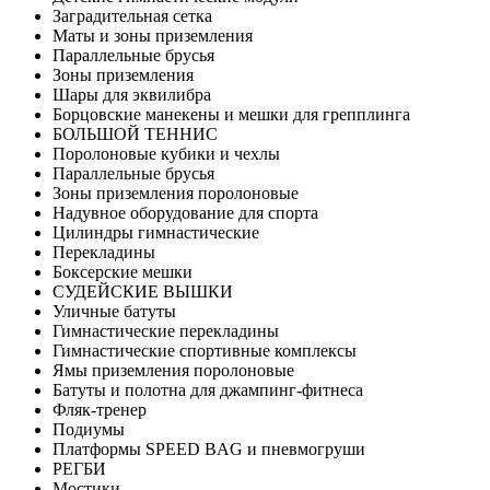
Заградительная сетка
Маты и зоны приземления
Параллельные брусья
Зоны приземления
Шары для эквилибра
Борцовские манекены и мешки для грепплинга
БОЛЬШОЙ ТЕННИС
Поролоновые кубики и чехлы
Параллельные брусья
Зоны приземления поролоновые
Надувное оборудование для спорта
Цилиндры гимнастические
Перекладины
Боксерские мешки
СУДЕЙСКИЕ ВЫШКИ
Уличные батуты
Гимнастические перекладины
Гимнастические спортивные комплексы
Ямы приземления поролоновые
Батуты и полотна для джампинг-фитнеса
Фляк-тренер
Подиумы
Платформы SPEED BAG и пневмогруши
РЕГБИ
Мостики