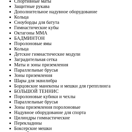
Спортивные маты
Защитные рукава
Дополнительное надувное оборудование
Кольца
Сноуборды для батута
Гимнастические кубы
Октагоны MMA
БАДМИНТОН
Поролоновые ямы
Кольца
Детские гимнастические модули
Заградительная сетка
Маты и зоны приземления
Параллельные брусья
Зоны приземления
Шары для эквилибра
Борцовские манекены и мешки для грепплинга
БОЛЬШОЙ ТЕННИС
Поролоновые кубики и чехлы
Параллельные брусья
Зоны приземления поролоновые
Надувное оборудование для спорта
Цилиндры гимнастические
Перекладины
Боксерские мешки