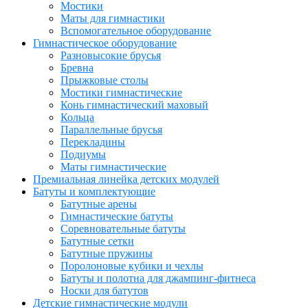
Мостики
Маты для гимнастики
Вспомогательное оборудование
Гимнастическое оборудование
Разновысокие брусья
Бревна
Прыжковые столы
Мостики гимнастические
Конь гимнастический маховый
Кольца
Параллельные брусья
Перекладины
Подиумы
Маты гимнастические
Премиальная линейка детских модулей
Батуты и комплектующие
Батутные арены
Гимнастические батуты
Соревновательные батуты
Батутные сетки
Батутные пружины
Поролоновые кубики и чехлы
Батуты и полотна для джампинг-фитнеса
Носки для батутов
Детские гимнастические модули