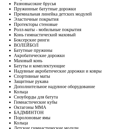
Разновысокие брусья
Пружинные батутные дорожки
Премиальная линейка детских модулей
Эластичные покрытия
Протекторы стеновые
Ролл-маты - мобильные покрытия
Конь гимнастический маховый
Боксерские ринги
ВОЛЕЙБОЛ
Батутные пружины
Акробатические дорожки
Маховый конь
Батуты и комплектующие
Надувные акробатические дорожки и ковры
Спортивные маты
Защитные рукава
Дополнительное надувное оборудование
Кольца
Сноуборды для батута
Гимнастические кубы
Октагоны MMA
БАДМИНТОН
Поролоновые ямы
Кольца
Детские гимнастические модули