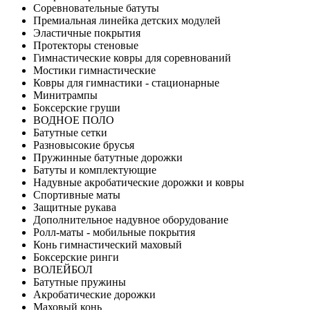
Соревновательные батуты
Премиальная линейка детских модулей
Эластичные покрытия
Протекторы стеновые
Гимнастические ковры для соревнований
Мостики гимнастические
Ковры для гимнастики - стационарные
Минитрампы
Боксерские груши
ВОДНОЕ ПОЛО
Батутные сетки
Разновысокие брусья
Пружинные батутные дорожки
Батуты и комплектующие
Надувные акробатические дорожки и ковры
Спортивные маты
Защитные рукава
Дополнительное надувное оборудование
Ролл-маты - мобильные покрытия
Конь гимнастический маховый
Боксерские ринги
ВОЛЕЙБОЛ
Батутные пружины
Акробатические дорожки
Маховый конь