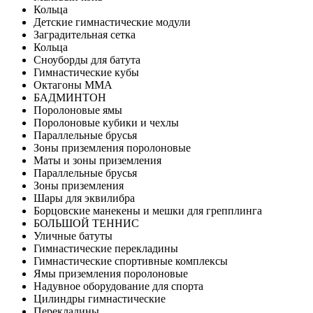
Кольца
Детские гимнастические модули
Заградительная сетка
Кольца
Сноуборды для батута
Гимнастические кубы
Октагоны MMA
БАДМИНТОН
Поролоновые ямы
Поролоновые кубики и чехлы
Параллельные брусья
Зоны приземления поролоновые
Маты и зоны приземления
Параллельные брусья
Зоны приземления
Шары для эквилибра
Борцовские манекены и мешки для грепплинга
БОЛЬШОЙ ТЕННИС
Уличные батуты
Гимнастические перекладины
Гимнастические спортивные комплексы
Ямы приземления поролоновые
Надувное оборудование для спорта
Цилиндры гимнастические
Перекладины