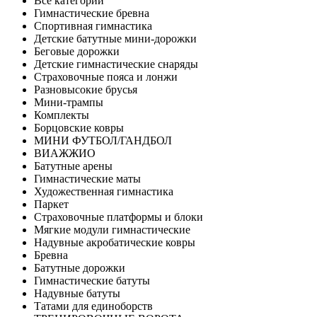
Все категории
Гимнастические бревна
Спортивная гимнастика
Детские батутные мини-дорожки
Беговые дорожки
Детские гимнастические снаряды
Страховочные пояса и лонжи
Разновысокие брусья
Мини-трампы
Комплекты
Борцовские ковры
МИНИ ФУТБОЛ/ГАНДБОЛ
ВИАЖЖИО
Батутные арены
Гимнастические маты
Художественная гимнастика
Паркет
Страховочные платформы и блоки
Мягкие модули гимнастические
Надувные акробатические ковры
Бревна
Батутные дорожки
Гимнастические батуты
Надувные батуты
Татами для единоборств