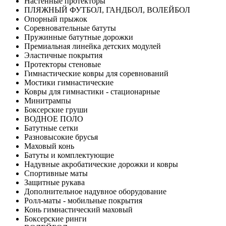
Настенные протекторы
ПЛЯЖНЫЙ ФУТБОЛ, ГАНДБОЛ, ВОЛЕЙБОЛ
Опорный прыжок
Соревновательные батуты
Пружинные батутные дорожки
Премиальная линейка детских модулей
Эластичные покрытия
Протекторы стеновые
Гимнастические ковры для соревнований
Мостики гимнастические
Ковры для гимнастики - стационарные
Минитрампы
Боксерские груши
ВОДНОЕ ПОЛО
Батутные сетки
Разновысокие брусья
Маховый конь
Батуты и комплектующие
Надувные акробатические дорожки и ковры
Спортивные маты
Защитные рукава
Дополнительное надувное оборудование
Ролл-маты - мобильные покрытия
Конь гимнастический маховый
Боксерские ринги