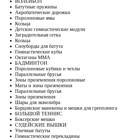
ВОЛЕЙБОЛ
Батутные пружины
Акробатические дорожки
Поролоновые ямы
Кольца
Детские гимнастические модули
Заградительная сетка
Кольца
Сноуборды для батута
Гимнастические кубы
Октагоны MMA
БАДМИНТОН
Поролоновые кубики и чехлы
Параллельные брусья
Зоны приземления поролоновые
Маты и зоны приземления
Параллельные брусья
Зоны приземления
Шары для эквилибра
Борцовские манекены и мешки для грепплинга
БОЛЬШОЙ ТЕННИС
Боксерские мешки
СУДЕЙСКИЕ ВЫШКИ
Уличные батуты
Гимнастические перекладины