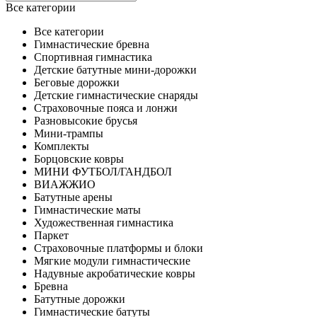
Все категории
Все категории
Гимнастические бревна
Спортивная гимнастика
Детские батутные мини-дорожки
Беговые дорожки
Детские гимнастические снаряды
Страховочные пояса и лонжи
Разновысокие брусья
Мини-трампы
Комплекты
Борцовские ковры
МИНИ ФУТБОЛ/ГАНДБОЛ
ВИАЖЖИО
Батутные арены
Гимнастические маты
Художественная гимнастика
Паркет
Страховочные платформы и блоки
Мягкие модули гимнастические
Надувные акробатические ковры
Бревна
Батутные дорожки
Гимнастические батуты