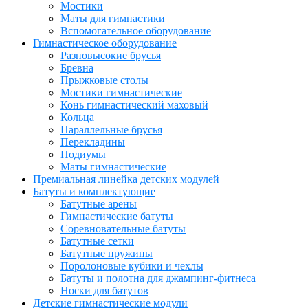
Мостики
Маты для гимнастики
Вспомогательное оборудование
Гимнастическое оборудование
Разновысокие брусья
Бревна
Прыжковые столы
Мостики гимнастические
Конь гимнастический маховый
Кольца
Параллельные брусья
Перекладины
Подиумы
Маты гимнастические
Премиальная линейка детских модулей
Батуты и комплектующие
Батутные арены
Гимнастические батуты
Соревновательные батуты
Батутные сетки
Батутные пружины
Поролоновые кубики и чехлы
Батуты и полотна для джампинг-фитнеса
Носки для батутов
Детские гимнастические модули