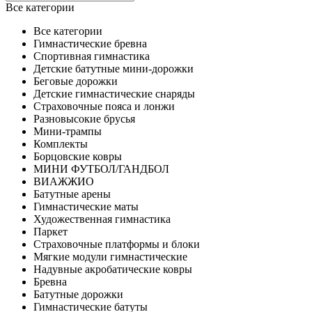
Все категории
Все категории
Гимнастические бревна
Спортивная гимнастика
Детские батутные мини-дорожки
Беговые дорожки
Детские гимнастические снаряды
Страховочные пояса и лонжи
Разновысокие брусья
Мини-трампы
Комплекты
Борцовские ковры
МИНИ ФУТБОЛ/ГАНДБОЛ
ВИАЖЖИО
Батутные арены
Гимнастические маты
Художественная гимнастика
Паркет
Страховочные платформы и блоки
Мягкие модули гимнастические
Надувные акробатические ковры
Бревна
Батутные дорожки
Гимнастические батуты