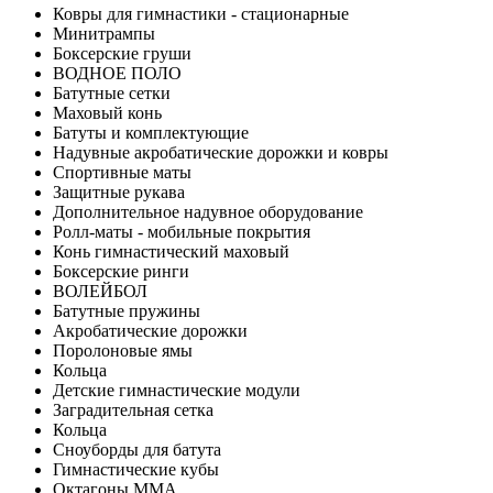
Ковры для гимнастики - стационарные
Минитрампы
Боксерские груши
ВОДНОЕ ПОЛО
Батутные сетки
Маховый конь
Батуты и комплектующие
Надувные акробатические дорожки и ковры
Спортивные маты
Защитные рукава
Дополнительное надувное оборудование
Ролл-маты - мобильные покрытия
Конь гимнастический маховый
Боксерские ринги
ВОЛЕЙБОЛ
Батутные пружины
Акробатические дорожки
Поролоновые ямы
Кольца
Детские гимнастические модули
Заградительная сетка
Кольца
Сноуборды для батута
Гимнастические кубы
Октагоны MMA