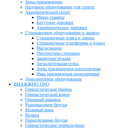
Зоны приземления
Надувное оборудование для спорта
Акробатический спорт
Мини-трампы
Батутные дорожки
Акробатические дорожки
Страховочное оборудование и защита
Страховочные пояса и лонжи
Страховочные платформы и блоки
Магнезницы
Протекторы стеновые
Защитные рукава
Заградительная сетка
Зоны приземления поролоновые
Ямы приземления поролоновые
Дополнитеное оборудование
ВИАЖЖИО ПРО
Гимнастические бревна
Гимнастический ковер
Опорный прыжок
Разновысокие брусья
Маховый конь
Кольца
Параллельные брусья
Гимнастические перекладины