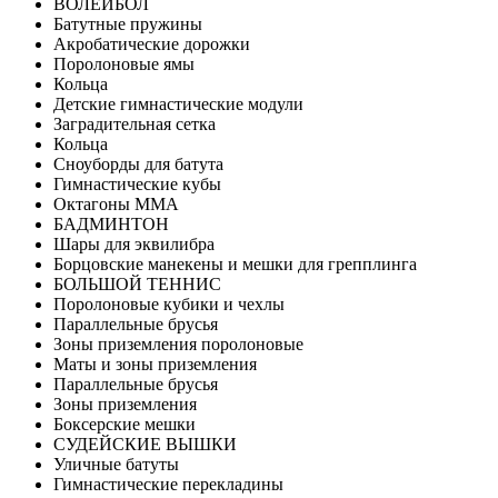
ВОЛЕЙБОЛ
Батутные пружины
Акробатические дорожки
Поролоновые ямы
Кольца
Детские гимнастические модули
Заградительная сетка
Кольца
Сноуборды для батута
Гимнастические кубы
Октагоны MMA
БАДМИНТОН
Шары для эквилибра
Борцовские манекены и мешки для грепплинга
БОЛЬШОЙ ТЕННИС
Поролоновые кубики и чехлы
Параллельные брусья
Зоны приземления поролоновые
Маты и зоны приземления
Параллельные брусья
Зоны приземления
Боксерские мешки
СУДЕЙСКИЕ ВЫШКИ
Уличные батуты
Гимнастические перекладины