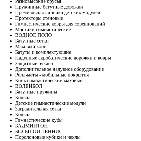
Разновысокие брусья
Пружинные батутные дорожки
Премиальная линейка детских модулей
Протекторы стеновые
Гимнастические ковры для соревнований
Мостики гимнастические
ВОДНОЕ ПОЛО
Батутные сетки
Маховый конь
Батуты и комплектующие
Надувные акробатические дорожки и ковры
Защитные рукава
Дополнительное надувное оборудование
Ролл-маты - мобильные покрытия
Конь гимнастический маховый
ВОЛЕЙБОЛ
Батутные пружины
Кольца
Детские гимнастические модули
Заградительная сетка
Кольца
Гимнастические кубы
БАДМИНТОН
БОЛЬШОЙ ТЕННИС
Поролоновые кубики и чехлы