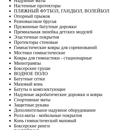
Надувные маты
Настенные протекторы
ПЛЯЖНЫЙ ФУТБОЛ, ГАНДБОЛ, ВОЛЕЙБОЛ
Опорный прыжок
Разновысокие брусья
Пружинные батутные дорожки
Премиальная линейка детских модулей
Эластичные покрытия
Протекторы стеновые
Гимнастические ковры для соревнований
Мостики гимнастические
Ковры для гимнастики - стационарные
Минитрампы
Боксерские груши
ВОДНОЕ ПОЛО
Батутные сетки
Маховый конь
Батуты и комплектующие
Надувные акробатические дорожки и ковры
Спортивные маты
Защитные рукава
Дополнительное надувное оборудование
Ролл-маты - мобильные покрытия
Конь гимнастический маховый
Боксерские ринги