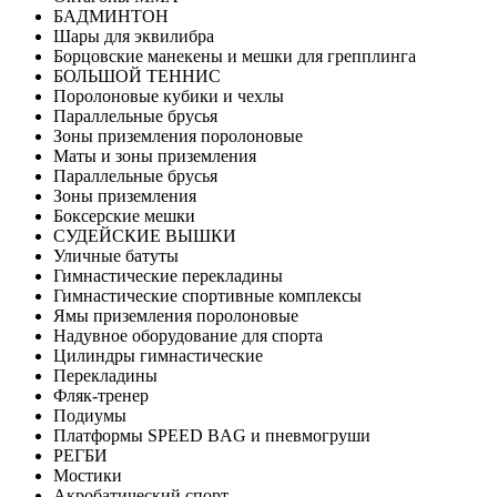
БАДМИНТОН
Шары для эквилибра
Борцовские манекены и мешки для грепплинга
БОЛЬШОЙ ТЕННИС
Поролоновые кубики и чехлы
Параллельные брусья
Зоны приземления поролоновые
Маты и зоны приземления
Параллельные брусья
Зоны приземления
Боксерские мешки
СУДЕЙСКИЕ ВЫШКИ
Уличные батуты
Гимнастические перекладины
Гимнастические спортивные комплексы
Ямы приземления поролоновые
Надувное оборудование для спорта
Цилиндры гимнастические
Перекладины
Фляк-тренер
Подиумы
Платформы SPEED BAG и пневмогруши
РЕГБИ
Мостики
Акробатический спорт