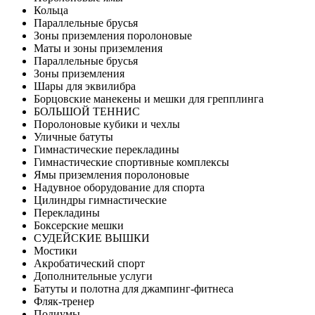
Кольца
Параллельные брусья
Зоны приземления поролоновые
Маты и зоны приземления
Параллельные брусья
Зоны приземления
Шары для эквилибра
Борцовские манекены и мешки для грепплинга
БОЛЬШОЙ ТЕННИС
Поролоновые кубики и чехлы
Уличные батуты
Гимнастические перекладины
Гимнастические спортивные комплексы
Ямы приземления поролоновые
Надувное оборудование для спорта
Цилиндры гимнастические
Перекладины
Боксерские мешки
СУДЕЙСКИЕ ВЫШКИ
Мостики
Акробатический спорт
Дополнительные услуги
Батуты и полотна для джампинг-фитнеса
Фляк-тренер
Подиумы