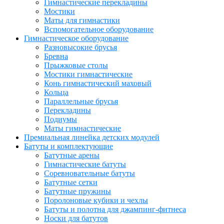
Гимнастические перекладины
Мостики
Маты для гимнастики
Вспомогательное оборудование
Гимнастическое оборудование
Разновысокие брусья
Бревна
Прыжковые столы
Мостики гимнастические
Конь гимнастический маховый
Кольца
Параллельные брусья
Перекладины
Подиумы
Маты гимнастические
Премиальная линейка детских модулей
Батуты и комплектующие
Батутные арены
Гимнастические батуты
Соревновательные батуты
Батутные сетки
Батутные пружины
Поролоновые кубики и чехлы
Батуты и полотна для джампинг-фитнеса
Носки для батутов