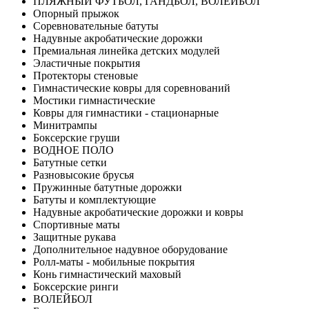
ПЛЯЖНЫЙ ФУТБОЛ, ГАНДБОЛ, ВОЛЕЙБОЛ
Опорный прыжок
Соревновательные батуты
Надувные акробатические дорожки
Премиальная линейка детских модулей
Эластичные покрытия
Протекторы стеновые
Гимнастические ковры для соревнований
Мостики гимнастические
Ковры для гимнастики - стационарные
Минитрампы
Боксерские груши
ВОДНОЕ ПОЛО
Батутные сетки
Разновысокие брусья
Пружинные батутные дорожки
Батуты и комплектующие
Надувные акробатические дорожки и ковры
Спортивные маты
Защитные рукава
Дополнительное надувное оборудование
Ролл-маты - мобильные покрытия
Конь гимнастический маховый
Боксерские ринги
ВОЛЕЙБОЛ