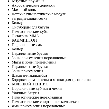
Батутные пружины
Акробатические дорожки
Маховый конь
Детские гимнастические модули
Заградительная сетка
Кольца
Сноуборды для батута
Гимнастические кубы
Октагоны MMA
БАДМИНТОН
Поролоновые ямы
Кольца
Параллельные брусья
Зоны приземления поролоновые
Маты и зоны приземления
Параллельные брусья
Зоны приземления
Шары для эквилибра
Борцовские манекены и мешки для грепплинга
БОЛЬШОЙ ТЕННИС
Поролоновые кубики и чехлы
Уличные батуты
Гимнастические перекладины
Гимнастические спортивные комплексы
Ямы приземления поролоновые