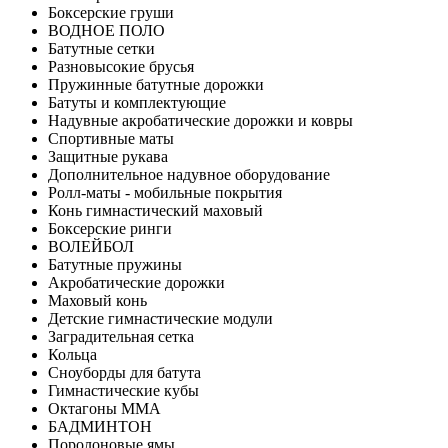
Боксерские груши
ВОДНОЕ ПОЛО
Батутные сетки
Разновысокие брусья
Пружинные батутные дорожки
Батуты и комплектующие
Надувные акробатические дорожки и ковры
Спортивные маты
Защитные рукава
Дополнительное надувное оборудование
Ролл-маты - мобильные покрытия
Конь гимнастический маховый
Боксерские ринги
ВОЛЕЙБОЛ
Батутные пружины
Акробатические дорожки
Маховый конь
Детские гимнастические модули
Заградительная сетка
Кольца
Сноуборды для батута
Гимнастические кубы
Октагоны MMA
БАДМИНТОН
Поролоновые ямы