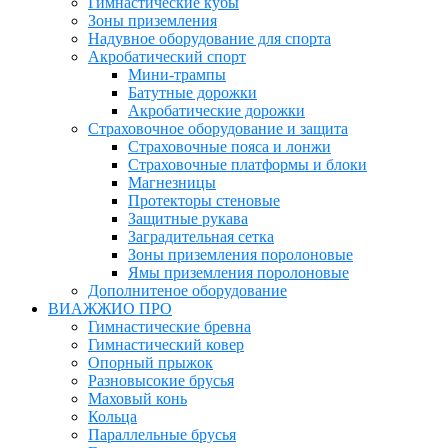
Гимнастические кубы
Зоны приземления
Надувное оборудование для спорта
Акробатический спорт
Мини-трампы
Батутные дорожки
Акробатические дорожки
Страховочное оборудование и защита
Страховочные пояса и лонжи
Страховочные платформы и блоки
Магнезницы
Протекторы стеновые
Защитные рукава
Заградительная сетка
Зоны приземления поролоновые
Ямы приземления поролоновые
Дополнитеное оборудование
ВИАЖЖИО ПРО
Гимнастические бревна
Гимнастический ковер
Опорный прыжок
Разновысокие брусья
Маховый конь
Кольца
Параллельные брусья