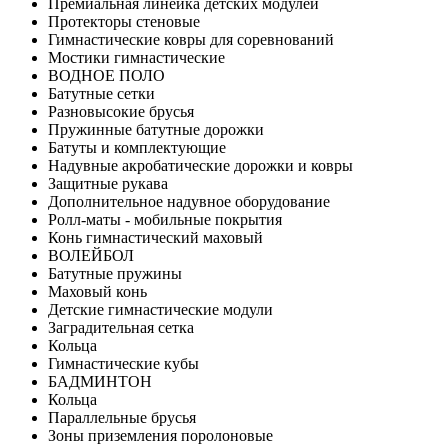
Премиальная линейка детских модулей
Протекторы стеновые
Гимнастические ковры для соревнований
Мостики гимнастические
ВОДНОЕ ПОЛО
Батутные сетки
Разновысокие брусья
Пружинные батутные дорожки
Батуты и комплектующие
Надувные акробатические дорожки и ковры
Защитные рукава
Дополнительное надувное оборудование
Ролл-маты - мобильные покрытия
Конь гимнастический маховый
ВОЛЕЙБОЛ
Батутные пружины
Маховый конь
Детские гимнастические модули
Заградительная сетка
Кольца
Гимнастические кубы
БАДМИНТОН
Кольца
Параллельные брусья
Зоны приземления поролоновые