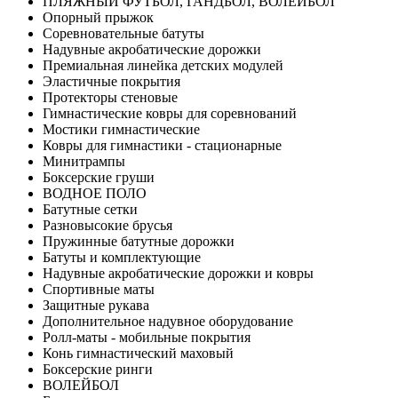
ПЛЯЖНЫЙ ФУТБОЛ, ГАНДБОЛ, ВОЛЕЙБОЛ
Опорный прыжок
Соревновательные батуты
Надувные акробатические дорожки
Премиальная линейка детских модулей
Эластичные покрытия
Протекторы стеновые
Гимнастические ковры для соревнований
Мостики гимнастические
Ковры для гимнастики - стационарные
Минитрампы
Боксерские груши
ВОДНОЕ ПОЛО
Батутные сетки
Разновысокие брусья
Пружинные батутные дорожки
Батуты и комплектующие
Надувные акробатические дорожки и ковры
Спортивные маты
Защитные рукава
Дополнительное надувное оборудование
Ролл-маты - мобильные покрытия
Конь гимнастический маховый
Боксерские ринги
ВОЛЕЙБОЛ