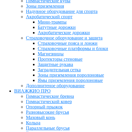
Гимнастические кубы
Зоны приземления
Надувное оборудование для спорта
Акробатический спорт
Мини-трампы
Батутные дорожки
Акробатические дорожки
Страховочное оборудование и защита
Страховочные пояса и лонжи
Страховочные платформы и блоки
Магнезницы
Протекторы стеновые
Защитные рукава
Заградительная сетка
Зоны приземления поролоновые
Ямы приземления поролоновые
Дополнитеное оборудование
ВИАЖЖИО ПРО
Гимнастические бревна
Гимнастический ковер
Опорный прыжок
Разновысокие брусья
Маховый конь
Кольца
Параллельные брусья