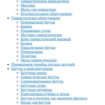
Гимнастические перекладины
Мостики
Маты для гимнастики
Вспомогательное оборудование
Гимнастическое оборудование
Разновысокие брусья
Бревна
Прыжковые столы
Мостики гимнастические
Конь гимнастический маховый
Кольца
Параллельные брусья
Перекладины
Подиумы
Маты гимнастические
Премиальная линейка детских модулей
Батуты и комплектующие
Батутные арены
Гимнастические батуты
Соревновательные батуты
Батутные сетки
Батутные пружины
Поролоновые кубики и чехлы
Батуты и полотна для джампинг-фитнеса
Носки для батутов