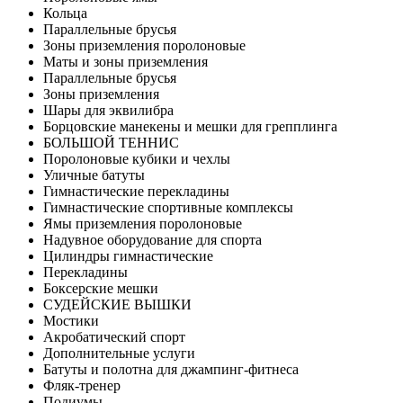
Кольца
Параллельные брусья
Зоны приземления поролоновые
Маты и зоны приземления
Параллельные брусья
Зоны приземления
Шары для эквилибра
Борцовские манекены и мешки для грепплинга
БОЛЬШОЙ ТЕННИС
Поролоновые кубики и чехлы
Уличные батуты
Гимнастические перекладины
Гимнастические спортивные комплексы
Ямы приземления поролоновые
Надувное оборудование для спорта
Цилиндры гимнастические
Перекладины
Боксерские мешки
СУДЕЙСКИЕ ВЫШКИ
Мостики
Акробатический спорт
Дополнительные услуги
Батуты и полотна для джампинг-фитнеса
Фляк-тренер
Подиумы