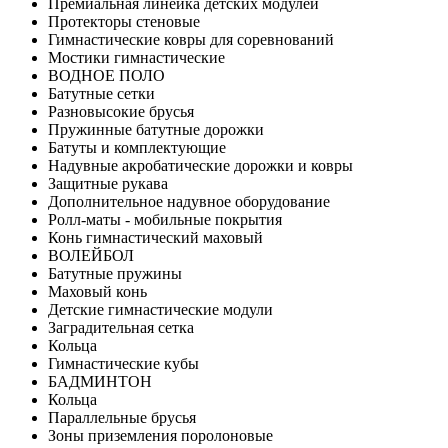
Премиальная линейка детских модулей
Протекторы стеновые
Гимнастические ковры для соревнований
Мостики гимнастические
ВОДНОЕ ПОЛО
Батутные сетки
Разновысокие брусья
Пружинные батутные дорожки
Батуты и комплектующие
Надувные акробатические дорожки и ковры
Защитные рукава
Дополнительное надувное оборудование
Ролл-маты - мобильные покрытия
Конь гимнастический маховый
ВОЛЕЙБОЛ
Батутные пружины
Маховый конь
Детские гимнастические модули
Заградительная сетка
Кольца
Гимнастические кубы
БАДМИНТОН
Кольца
Параллельные брусья
Зоны приземления поролоновые