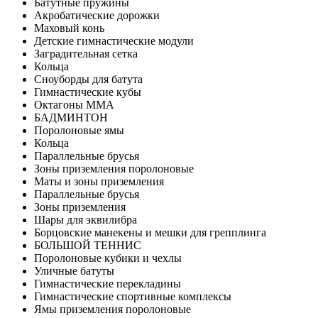
Батутные пружины
Акробатические дорожки
Маховый конь
Детские гимнастические модули
Заградительная сетка
Кольца
Сноуборды для батута
Гимнастические кубы
Октагоны MMA
БАДМИНТОН
Поролоновые ямы
Кольца
Параллельные брусья
Зоны приземления поролоновые
Маты и зоны приземления
Параллельные брусья
Зоны приземления
Шары для эквилибра
Борцовские манекены и мешки для грепплинга
БОЛЬШОЙ ТЕННИС
Поролоновые кубики и чехлы
Уличные батуты
Гимнастические перекладины
Гимнастические спортивные комплексы
Ямы приземления поролоновые