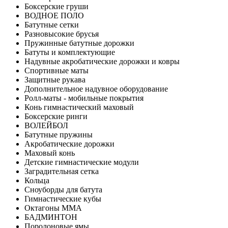
Боксерские груши
ВОДНОЕ ПОЛО
Батутные сетки
Разновысокие брусья
Пружинные батутные дорожки
Батуты и комплектующие
Надувные акробатические дорожки и ковры
Спортивные маты
Защитные рукава
Дополнительное надувное оборудование
Ролл-маты - мобильные покрытия
Конь гимнастический маховый
Боксерские ринги
ВОЛЕЙБОЛ
Батутные пружины
Акробатические дорожки
Маховый конь
Детские гимнастические модули
Заградительная сетка
Кольца
Сноуборды для батута
Гимнастические кубы
Октагоны MMA
БАДМИНТОН
Поролоновые ямы