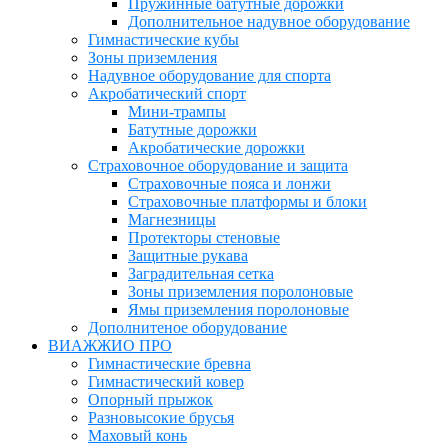
Пружинные батутные дорожки
Дополнительное надувное оборудование
Гимнастические кубы
Зоны приземления
Надувное оборудование для спорта
Акробатический спорт
Мини-трампы
Батутные дорожки
Акробатические дорожки
Страховочное оборудование и защита
Страховочные пояса и лонжи
Страховочные платформы и блоки
Магнезницы
Протекторы стеновые
Защитные рукава
Заградительная сетка
Зоны приземления поролоновые
Ямы приземления поролоновые
Дополнитеное оборудование
ВИАЖЖИО ПРО
Гимнастические бревна
Гимнастический ковер
Опорный прыжок
Разновысокие брусья
Маховый конь