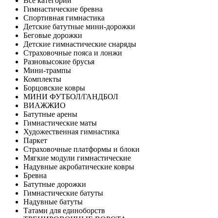
Все категории
Гимнастические бревна
Спортивная гимнастика
Детские батутные мини-дорожки
Беговые дорожки
Детские гимнастические снаряды
Страховочные пояса и лонжи
Разновысокие брусья
Мини-трампы
Комплекты
Борцовские ковры
МИНИ ФУТБОЛ/ГАНДБОЛ
ВИАЖЖИО
Батутные арены
Гимнастические маты
Художественная гимнастика
Паркет
Страховочные платформы и блоки
Мягкие модули гимнастические
Надувные акробатические ковры
Бревна
Батутные дорожки
Гимнастические батуты
Надувные батуты
Татами для единоборств