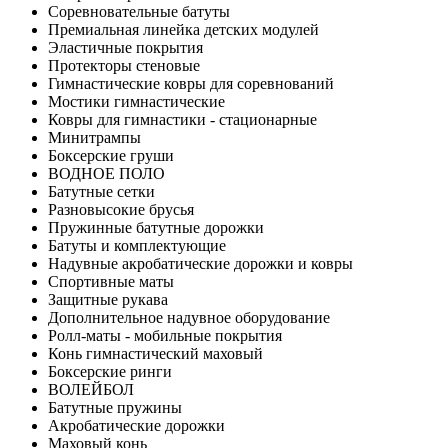
Соревновательные батуты
Премиальная линейка детских модулей
Эластичные покрытия
Протекторы стеновые
Гимнастические ковры для соревнований
Мостики гимнастические
Ковры для гимнастики - стационарные
Минитрампы
Боксерские груши
ВОДНОЕ ПОЛО
Батутные сетки
Разновысокие брусья
Пружинные батутные дорожки
Батуты и комплектующие
Надувные акробатические дорожки и ковры
Спортивные маты
Защитные рукава
Дополнительное надувное оборудование
Ролл-маты - мобильные покрытия
Конь гимнастический маховый
Боксерские ринги
ВОЛЕЙБОЛ
Батутные пружины
Акробатические дорожки
Маховый конь