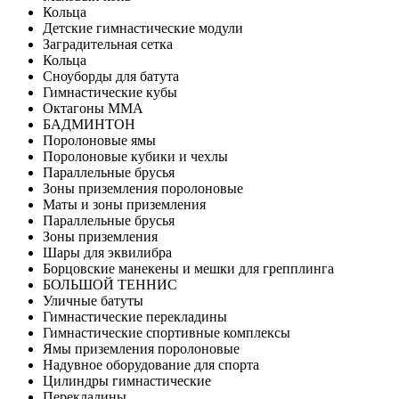
Кольца
Детские гимнастические модули
Заградительная сетка
Кольца
Сноуборды для батута
Гимнастические кубы
Октагоны MMA
БАДМИНТОН
Поролоновые ямы
Поролоновые кубики и чехлы
Параллельные брусья
Зоны приземления поролоновые
Маты и зоны приземления
Параллельные брусья
Зоны приземления
Шары для эквилибра
Борцовские манекены и мешки для грепплинга
БОЛЬШОЙ ТЕННИС
Уличные батуты
Гимнастические перекладины
Гимнастические спортивные комплексы
Ямы приземления поролоновые
Надувное оборудование для спорта
Цилиндры гимнастические
Перекладины