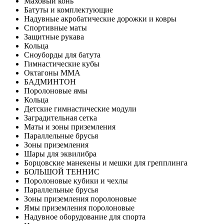
Маховый конь
Батуты и комплектующие
Надувные акробатические дорожки и ковры
Спортивные маты
Защитные рукава
Кольца
Сноуборды для батута
Гимнастические кубы
Октагоны MMA
БАДМИНТОН
Поролоновые ямы
Кольца
Детские гимнастические модули
Заградительная сетка
Маты и зоны приземления
Параллельные брусья
Зоны приземления
Шары для эквилибра
Борцовские манекены и мешки для грепплинга
БОЛЬШОЙ ТЕННИС
Поролоновые кубики и чехлы
Параллельные брусья
Зоны приземления поролоновые
Ямы приземления поролоновые
Надувное оборудование для спорта