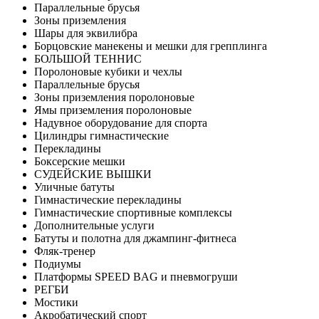
Параллельные брусья
Зоны приземления
Шары для эквилибра
Борцовские манекены и мешки для грепплинга
БОЛЬШОЙ ТЕННИС
Поролоновые кубики и чехлы
Параллельные брусья
Зоны приземления поролоновые
Ямы приземления поролоновые
Надувное оборудование для спорта
Цилиндры гимнастические
Перекладины
Боксерские мешки
СУДЕЙСКИЕ ВЫШКИ
Уличные батуты
Гимнастические перекладины
Гимнастические спортивные комплексы
Дополнительные услуги
Батуты и полотна для джампинг-фитнеса
Фляк-тренер
Подиумы
Платформы SPEED BAG и пневмогруши
РЕГБИ
Мостики
Акробатический спорт