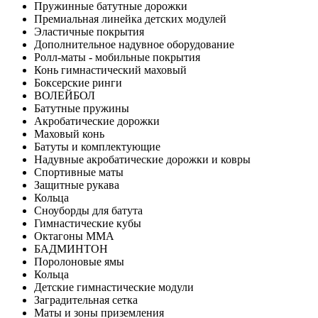
Пружинные батутные дорожки
Премиальная линейка детских модулей
Эластичные покрытия
Дополнительное надувное оборудование
Ролл-маты - мобильные покрытия
Конь гимнастический маховый
Боксерские ринги
ВОЛЕЙБОЛ
Батутные пружины
Акробатические дорожки
Маховый конь
Батуты и комплектующие
Надувные акробатические дорожки и ковры
Спортивные маты
Защитные рукава
Кольца
Сноуборды для батута
Гимнастические кубы
Октагоны MMA
БАДМИНТОН
Поролоновые ямы
Кольца
Детские гимнастические модули
Заградительная сетка
Маты и зоны приземления