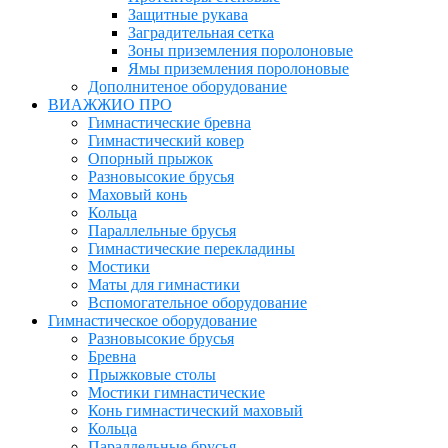
Защитные рукава
Заградительная сетка
Зоны приземления поролоновые
Ямы приземления поролоновые
Дополнитеное оборудование
ВИАЖЖИО ПРО
Гимнастические бревна
Гимнастический ковер
Опорный прыжок
Разновысокие брусья
Маховый конь
Кольца
Параллельные брусья
Гимнастические перекладины
Мостики
Маты для гимнастики
Вспомогательное оборудование
Гимнастическое оборудование
Разновысокие брусья
Бревна
Прыжковые столы
Мостики гимнастические
Конь гимнастический маховый
Кольца
Параллельные брусья