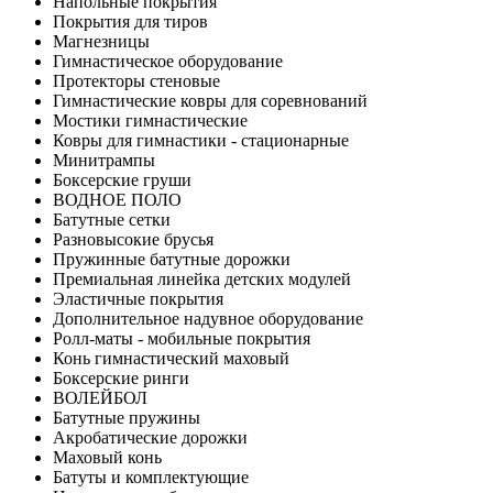
Напольные покрытия
Покрытия для тиров
Магнезницы
Гимнастическое оборудование
Протекторы стеновые
Гимнастические ковры для соревнований
Мостики гимнастические
Ковры для гимнастики - стационарные
Минитрампы
Боксерские груши
ВОДНОЕ ПОЛО
Батутные сетки
Разновысокие брусья
Пружинные батутные дорожки
Премиальная линейка детских модулей
Эластичные покрытия
Дополнительное надувное оборудование
Ролл-маты - мобильные покрытия
Конь гимнастический маховый
Боксерские ринги
ВОЛЕЙБОЛ
Батутные пружины
Акробатические дорожки
Маховый конь
Батуты и комплектующие