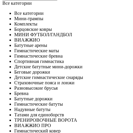
Все категории
Все категории
Мини-трампы
Комплекты
Борцовские ковры
МИНИ ФУТБОЛ/ГАНДБОЛ
ВИАЖЖИО
Батутные арены
Гимнастические маты
Гимнастические бревна
Спортивная гимнастика
Детские батутные мини-дорожки
Беговые дорожки
Детские гимнастические снаряды
Страховочные пояса и лонжи
Разновысокие брусья
Бревна
Батутные дорожки
Гимнастические батуты
Надувные батуты
Татами для единоборств
ТРЕНИРОВОЧНЫЕ ВОРОТА
ВИАЖЖИО ПРО
Гимнастический ковер