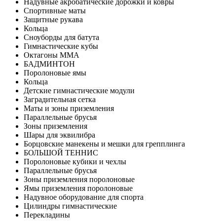
Надувные акробатические дорожки и ковры
Спортивные маты
Защитные рукава
Кольца
Сноуборды для батута
Гимнастические кубы
Октагоны MMA
БАДМИНТОН
Поролоновые ямы
Кольца
Детские гимнастические модули
Заградительная сетка
Маты и зоны приземления
Параллельные брусья
Зоны приземления
Шары для эквилибра
Борцовские манекены и мешки для грепплинга
БОЛЬШОЙ ТЕННИС
Поролоновые кубики и чехлы
Параллельные брусья
Зоны приземления поролоновые
Ямы приземления поролоновые
Надувное оборудование для спорта
Цилиндры гимнастические
Перекладины