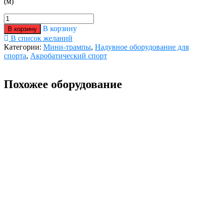
(м)
Количество
товара
В корзину
В корзину
Минитрамп
В список желаний
Pro
Категории:
Мини-трампы
,
Надувное оборудование для
Light
спорта
,
Акробатический спорт
Похожее оборудование