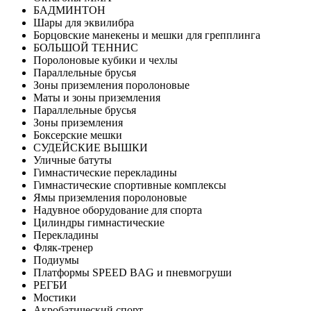
БАДМИНТОН
Шары для эквилибра
Борцовские манекены и мешки для грепплинга
БОЛЬШОЙ ТЕННИС
Поролоновые кубики и чехлы
Параллельные брусья
Зоны приземления поролоновые
Маты и зоны приземления
Параллельные брусья
Зоны приземления
Боксерские мешки
СУДЕЙСКИЕ ВЫШКИ
Уличные батуты
Гимнастические перекладины
Гимнастические спортивные комплексы
Ямы приземления поролоновые
Надувное оборудование для спорта
Цилиндры гимнастические
Перекладины
Фляк-тренер
Подиумы
Платформы SPEED BAG и пневмогруши
РЕГБИ
Мостики
Акробатический спорт