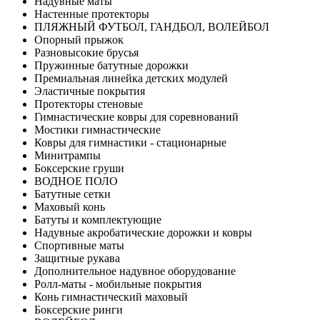
Надувные маты
Настенные протекторы
ПЛЯЖНЫЙ ФУТБОЛ, ГАНДБОЛ, ВОЛЕЙБОЛ
Опорный прыжок
Разновысокие брусья
Пружинные батутные дорожки
Премиальная линейка детских модулей
Эластичные покрытия
Протекторы стеновые
Гимнастические ковры для соревнований
Мостики гимнастические
Ковры для гимнастики - стационарные
Минитрампы
Боксерские груши
ВОДНОЕ ПОЛО
Батутные сетки
Маховый конь
Батуты и комплектующие
Надувные акробатические дорожки и ковры
Спортивные маты
Защитные рукава
Дополнительное надувное оборудование
Ролл-маты - мобильные покрытия
Конь гимнастический маховый
Боксерские ринги