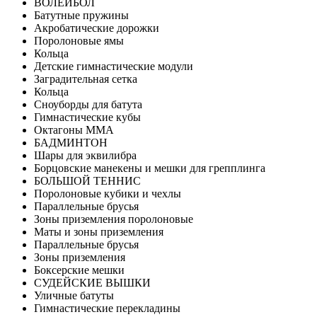
ВОЛЕЙБОЛ
Батутные пружины
Акробатические дорожки
Поролоновые ямы
Кольца
Детские гимнастические модули
Заградительная сетка
Кольца
Сноуборды для батута
Гимнастические кубы
Октагоны MMA
БАДМИНТОН
Шары для эквилибра
Борцовские манекены и мешки для грепплинга
БОЛЬШОЙ ТЕННИС
Поролоновые кубики и чехлы
Параллельные брусья
Зоны приземления поролоновые
Маты и зоны приземления
Параллельные брусья
Зоны приземления
Боксерские мешки
СУДЕЙСКИЕ ВЫШКИ
Уличные батуты
Гимнастические перекладины