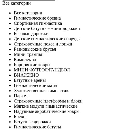
Все категории
Все категории
Гимнастические бревна
Спортивная гимнастика
Детские батутные мини-дорожки
Беговые дорожки
Детские гимнастические снаряды
Страховочные пояса и лонжи
Разновысокие брусья
Мини-трампы
Комплекты
Борцовские ковры
МИНИ ФУТБОЛ/ГАНДБОЛ
ВИАЖЖИО
Батутные арены
Гимнастические маты
Художественная гимнастика
Паркет
Страховочные платформы и блоки
Мягкие модули гимнастические
Надувные акробатические ковры
Бревна
Батутные дорожки
Гимнастические батуты