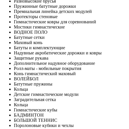
Разновысокие брусья
Пружинные батутные дорожки
Премиальная линейка детских модулей
Протекторы стеновые
Гимнастические ковры для соревнований
Мостики гимнастические
ВОДНОЕ ПОЛО
Батутные сетки
Маховый конь
Батуты и комплектующие
Надувные акробатические дорожки и ковры
Защитные рукава
Дополнительное надувное оборудование
Ролл-маты - мобильные покрытия
Конь гимнастический маховый
ВОЛЕЙБОЛ
Батутные пружины
Кольца
Детские гимнастические модули
Заградительная сетка
Кольца
Гимнастические кубы
БАДМИНТОН
БОЛЬШОЙ ТЕННИС
Поролоновые кубики и чехлы