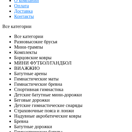
О компании
Оплата
Доставка
Контакты
Все категории
Все категории
Разновысокие брусья
Мини-трампы
Комплекты
Борцовские ковры
МИНИ ФУТБОЛ/ГАНДБОЛ
ВИАЖЖИО
Батутные арены
Гимнастические маты
Гимнастические бревна
Спортивная гимнастика
Детские батутные мини-дорожки
Беговые дорожки
Детские гимнастические снаряды
Страховочные пояса и лонжи
Надувные акробатические ковры
Бревна
Батутные дорожки
Гимнастические батуты