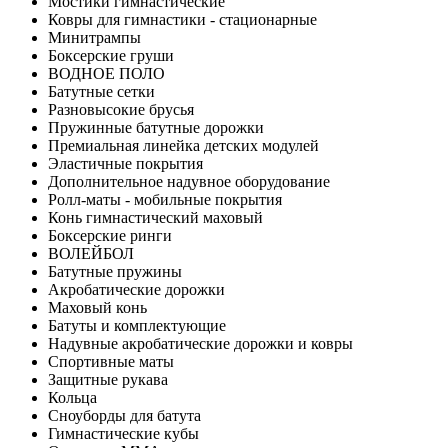
Мостики гимнастические
Ковры для гимнастики - стационарные
Минитрампы
Боксерские груши
ВОДНОЕ ПОЛО
Батутные сетки
Разновысокие брусья
Пружинные батутные дорожки
Премиальная линейка детских модулей
Эластичные покрытия
Дополнительное надувное оборудование
Ролл-маты - мобильные покрытия
Конь гимнастический маховый
Боксерские ринги
ВОЛЕЙБОЛ
Батутные пружины
Акробатические дорожки
Маховый конь
Батуты и комплектующие
Надувные акробатические дорожки и ковры
Спортивные маты
Защитные рукава
Кольца
Сноуборды для батута
Гимнастические кубы