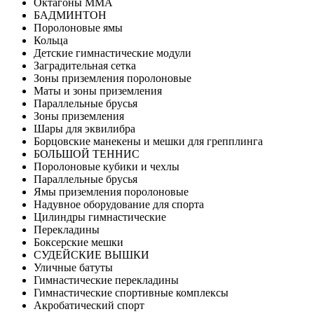
Октагоны MMA
БАДМИНТОН
Поролоновые ямы
Кольца
Детские гимнастические модули
Заградительная сетка
Зоны приземления поролоновые
Маты и зоны приземления
Параллельные брусья
Зоны приземления
Шары для эквилибра
Борцовские манекены и мешки для грепплинга
БОЛЬШОЙ ТЕННИС
Поролоновые кубики и чехлы
Параллельные брусья
Ямы приземления поролоновые
Надувное оборудование для спорта
Цилиндры гимнастические
Перекладины
Боксерские мешки
СУДЕЙСКИЕ ВЫШКИ
Уличные батуты
Гимнастические перекладины
Гимнастические спортивные комплексы
Акробатический спорт